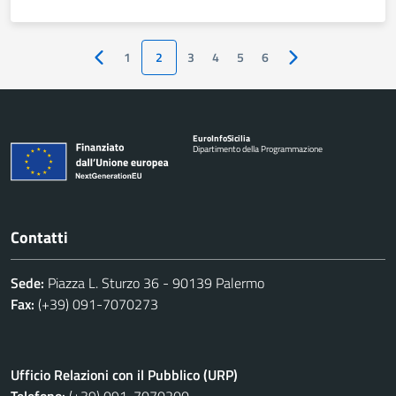
1
2
3
4
5
6
Pagina precedente
Pagina successiva
Euro
Info
Sicilia
Dipartimento della Programmazione
Contatti
Sede:
Piazza L. Sturzo 36 - 90139 Palermo
Fax:
(+39) 091-7070273
Ufficio Relazioni con il Pubblico (URP)