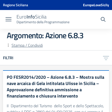
Vai ai contenuti
Vai al menu di navigazione
Vai al footer
Vai al banner delle Cookie Policy
Regione Siciliana
EuropeLoveSicily
Euro
Info
Sicilia
Dipartimento della Programmazione
Argomento: Azione 6.8.3
Stampa / Condividi
FILTRI
PO FESR2014/2020 – Azione 6.8.3 – Mostra sulla
nave arcaica di Gela intitolata Ulisse in Sicilia –
Approvazione definitiva ammissione a
finanziamento e chiusura intervento
Il Dipartimento del Turismo dello Sport e dello Spettacolo,
pubblica il DDG n.2860 del 04/09/2025 con cui approva il