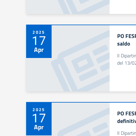
2025
PO FESR
17
saldo
Apr
Il Dipart
del 13/02
2025
PO FESR
17
definiti
Apr
Il Dipart