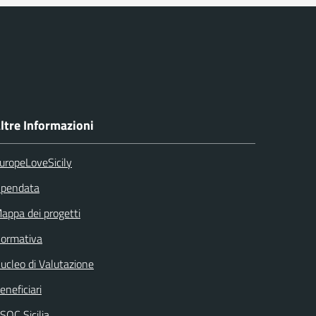
ltre Informazioni
uropeLoveSicily
pendata
appa dei progetti
ormativa
ucleo di Valutazione
eneficiari
SOC Sicilia