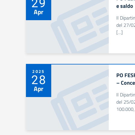
29
e saldo
Apr
Il Dipart
del 27/02
[…]
2025
PO FESR
28
– Conce
Apr
Il Dipart
del 25/02
100.000,