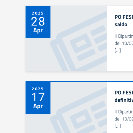
2025
PO FESR
28
saldo
Apr
Il Dipart
del 18/02
[…]
2025
PO FESR
17
definiti
Apr
Il Dipart
del 13/02
[…]