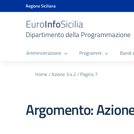
Vai ai contenuti
Vai al menu di navigazione
Vai al footer
Vai al banner delle Cookie Policy
Regione Siciliana
Euro
Info
Sicilia
Dipartimento della Programmazione
Amministrazione
Programmi
Bandi 
Home
/
Azione 3.4.2
/
Pagina 7
Argomento: Azione