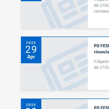
del 27/02
concesso
2025
PO FESR
29
rinunci
Apr
Il Dipart
del 27/02
2025
PO FESR