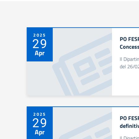
2025
PO FESR
29
Concess
Apr
Il Dipart
del 26/02
2025
PO FESR
29
definiti
Apr
Il Dipart