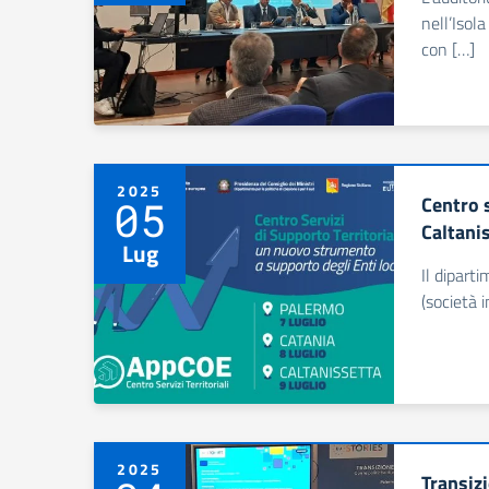
nell’Isol
con […]
2025
Centro s
05
Caltani
Lug
Il diparti
(società 
2025
Transizi