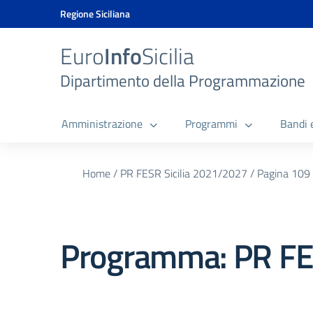
Vai ai contenuti
Vai al menu di navigazione
Vai al footer
Vai al banner delle Cookie Policy
Regione Siciliana
Euro
Info
Sicilia
Dipartimento della Programmazione
Amministrazione
Programmi
Bandi 
Home
/
PR FESR Sicilia 2021/2027
/
Pagina 109
Programma:
PR FE