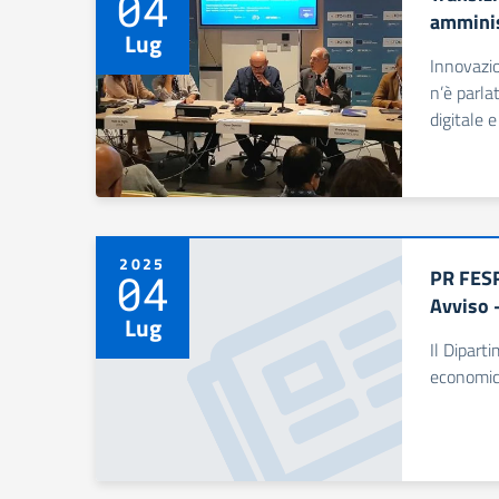
04
amminis
Lug
Innovazio
n’è parla
digitale e
2025
PR FESR 
04
Avviso 
Lug
Il Dipart
economica