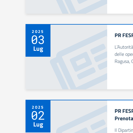
2025
PR FESR
03
L’Autorit
Lug
delle ope
Ragusa, G
2025
PR FESR
02
Prenota
Lug
Il Dipart