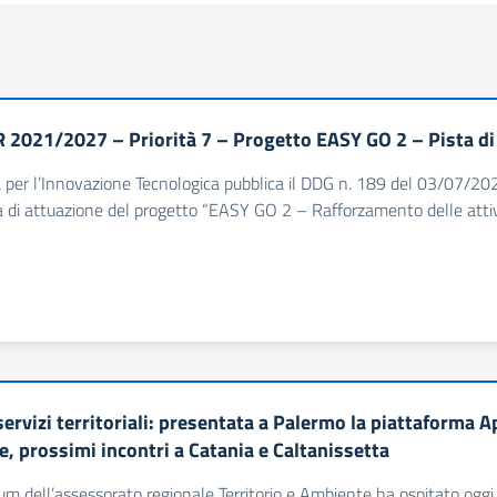
 2021/2027 – Priorità 7 – Progetto EASY GO 2 – Pista di
à per l’Innovazione Tecnologica pubblica il DDG n. 189 del 03/07/2025
 di attuazione del progetto “EASY GO 2 – Rafforzamento delle attiv
servizi territoriali: presentata a Palermo la piattaforma 
e, prossimi incontri a Catania e Caltanissetta
ium dell’assessorato regionale Territorio e Ambiente ha ospitato ogg