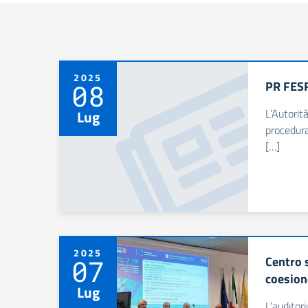
2025
PR FESR
08
L’Autorit
Lug
procedura
[…]
2025
Centro 
07
coesion
Lug
L’auditor