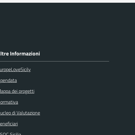
ltre Informazioni
uropeLoveSicily
pendata
appa dei progetti
ormativa
ucleo di Valutazione
eneficiari
SOC Sicilia