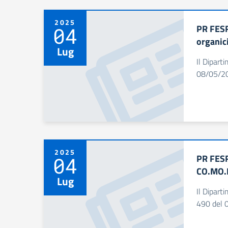
2025
PR FESR
04
organic
Lug
Il Dipart
08/05/202
2025
PR FESR
04
CO.MO.R
Lug
Il Dipart
490 del 