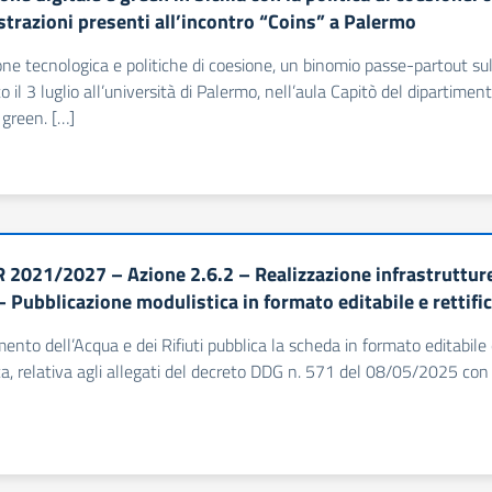
trazioni presenti all’incontro “Coins” a Palermo
ne tecnologica e politiche di coesione, un binomio passe-partout sull
to il 3 luglio all’università di Palermo, nell’aula Capitò del dipartime
 green. […]
2021/2027 – Azione 2.6.2 – Realizzazione infrastrutture pe
– Pubblicazione modulistica in formato editabile e rettif
imento dell’Acqua e dei Rifiuti pubblica la scheda in formato editabile 
, relativa agli allegati del decreto DDG n. 571 del 08/05/2025 con i