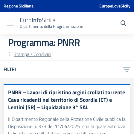
Vai ai contenuti
Vai al menu di navigazione
Vai al footer
Vai al banner delle Cookie Policy
Regione Siciliana
EuropeLoveSicily
Euro
Info
Sicilia
Dipartimento della Programmazione
Programma:
PNRR
Stampa / Condividi
FILTRI
PNRR – Lavori di ripristino argini crollati torrente
Cava ricadenti nel territorio di Scordia (CT) e
Lentini (SR) – Liquidazione 3° SAL
Il Dipartimento Regionale della Protezione Civile pubblica la
Disposizione n. 373 del 11/04/2025 con la quale autorizza
la liquidazione della fattura emessa dall’operatore