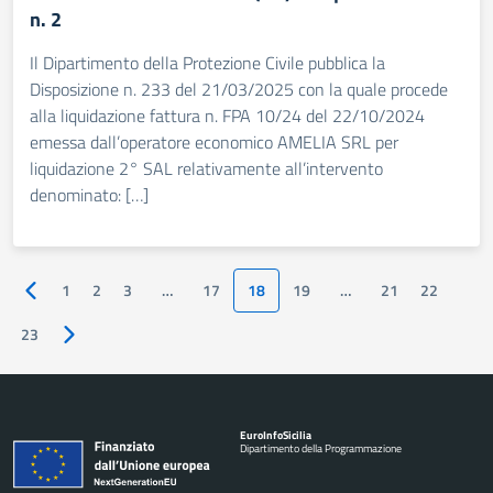
n. 2
Il Dipartimento della Protezione Civile pubblica la
Disposizione n. 233 del 21/03/2025 con la quale procede
alla liquidazione fattura n. FPA 10/24 del 22/10/2024
emessa dall’operatore economico AMELIA SRL per
liquidazione 2° SAL relativamente all’intervento
denominato: […]
1
2
3
…
17
18
19
…
21
22
Pagina precedente
23
Pagina successiva
Euro
Info
Sicilia
Dipartimento della Programmazione