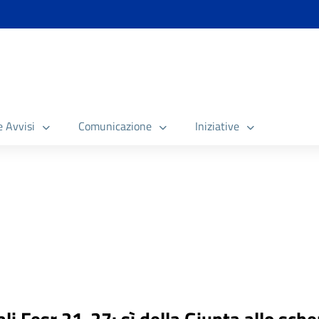
e Avvisi
Comunicazione
Iniziative
iali Fesr 21-27: sì della Giunta allo sc