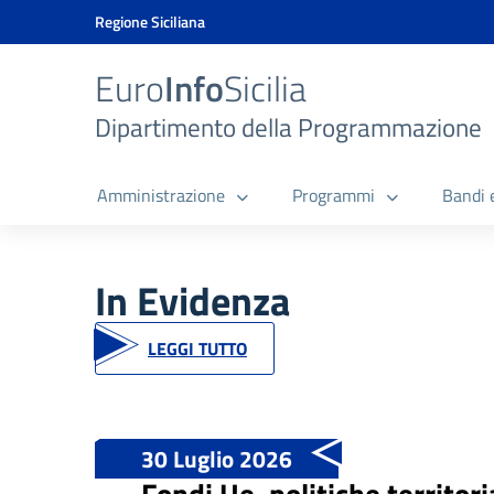
Vai ai contenuti
Vai al menu di navigazione
Vai al footer
Vai al banner delle Cookie Policy
Regione Siciliana
Euro
Info
Sicilia
Dipartimento della Programmazione
Amministrazione
Programmi
Bandi 
In Evidenza
LEGGI TUTTO
30 Luglio 2026
Fondi Ue, politiche territor