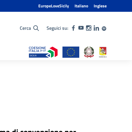
EuropeLoveSicily
Italiano
Inglese
Cerca
Seguici su:
hema di convenzione per