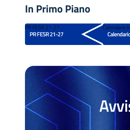
In Primo Piano
PR FESR 21-27
Calendario In
PR FESR 21-27
Calendario