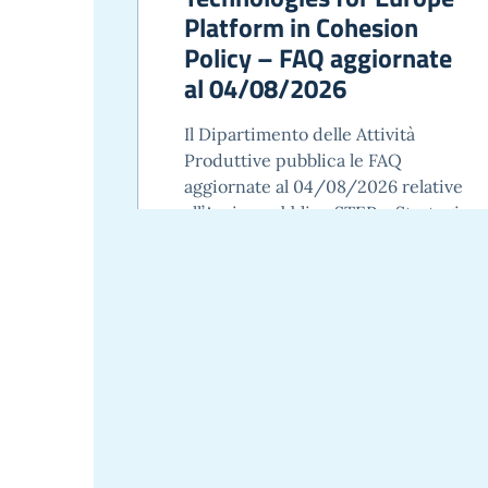
Platform in Cohesion
Policy – FAQ aggiornate
al 04/08/2026
Il Dipartimento delle Attività
Produttive pubblica le FAQ
aggiornate al 04/08/2026 relative
all’Avviso pubblico STEP – Strategic
Technologies for Europe Platform
in Cohesion Policy, approvato con
DDG n. 3424 del 02/12/2025, a
valere sull’Azione 1.6.1 “Promozione
[…]