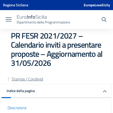
Vai ai contenuti
Vai al menu di navigazione
Vai al footer
Vai al banner delle Cookie Policy
Regione Siciliana
EuropeLoveSicily
Euro
Info
Sicilia
Dipartimento della Programmazione
PR FESR 2021/2027 –
Calendario inviti a presentare
proposte – Aggiornamento al
31/05/2026
Stampa / Condividi
Indice della pagina
Descrizione