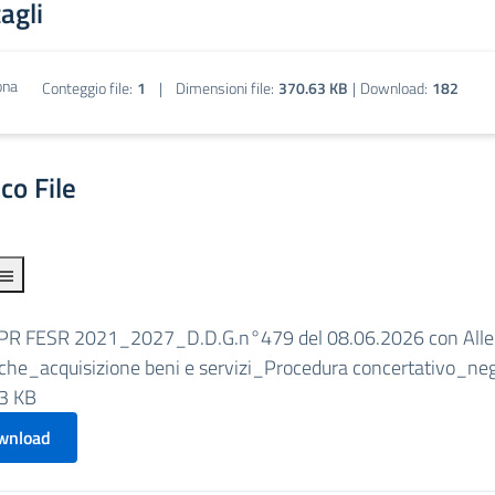
agli
Conteggio file:
1
|
Dimensioni file:
370.63 KB
|
Download:
182
co File
PR FESR 2021_2027_D.D.G.n°479 del 08.06.2026 con Alleg
iche_acquisizione beni e servizi_Procedura concertativo_neg
3 KB
wnload