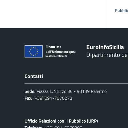
Pubbli
Euro
Info
Sicilia
Dipartimento d
Contatti
Sede:
Piazza L. Sturzo 36 - 90139 Palermo
Fax:
(+39) 091-7070273
Ufficio Relazioni con il Pubblico (URP)
Telefono:
(+39) 091-7070200