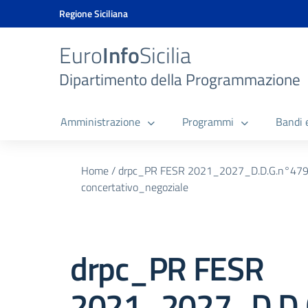
Vai ai contenuti
Vai al menu di navigazione
Vai al footer
Vai al banner delle Cookie Policy
Regione Siciliana
Euro
Info
Sicilia
Dipartimento della Programmazione
Amministrazione
Programmi
Bandi 
Home
/
drpc_PR FESR 2021_2027_D.D.G.n°479 del
concertativo_negoziale
drpc_PR FESR
2021_2027_D.D.G