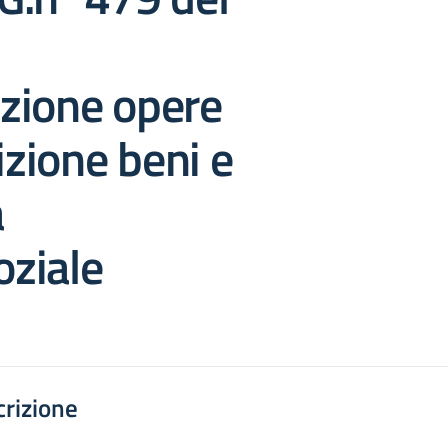
zione opere
zione beni e
a
oziale
rizione