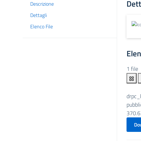
Dett
Descrizione
Dettagli
Elenco File
Elen
1 file
drpc_
pubbl
370.6
Do