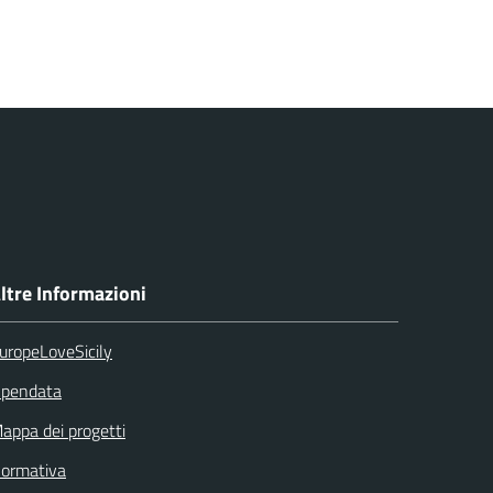
ltre Informazioni
uropeLoveSicily
pendata
appa dei progetti
ormativa