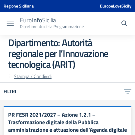
Vai ai contenuti
Vai al menu di navigazione
Vai al footer
Vai al banner delle Cookie Policy
Regione Siciliana
EuropeLoveSicily
Euro
Info
Sicilia
Dipartimento della Programmazione
Dipartimento:
Autorità
regionale per l’Innovazione
tecnologica (ARIT)
Stampa / Condividi
FILTRI
PR FESR 2021/2027 – Azione 1.2.1 –
Trasformazione digitale della Pubblica
amministrazione e attuazione dell’Agenda digitale