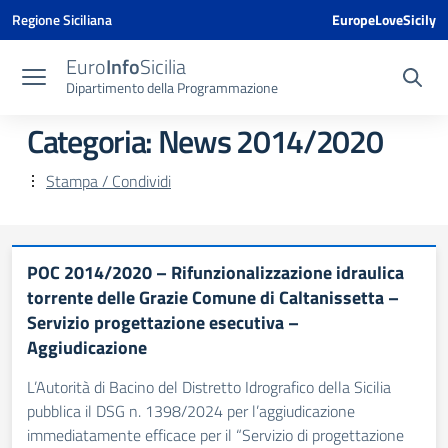
Vai ai contenuti
Vai al menu di navigazione
Vai al footer
Vai al banner delle Cookie Policy
Regione Siciliana
EuropeLoveSicily
Euro
Info
Sicilia
Dipartimento della Programmazione
Categoria:
News 2014/2020
Stampa / Condividi
POC 2014/2020 – Rifunzionalizzazione idraulica
torrente delle Grazie Comune di Caltanissetta –
Servizio progettazione esecutiva –
Aggiudicazione
L’Autorità di Bacino del Distretto Idrografico della Sicilia
pubblica il DSG n. 1398/2024 per l’aggiudicazione
immediatamente efficace per il “Servizio di progettazione