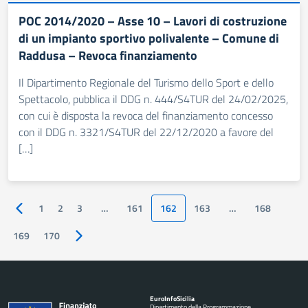
POC 2014/2020 – Asse 10 – Lavori di costruzione
di un impianto sportivo polivalente – Comune di
Raddusa – Revoca finanziamento
Il Dipartimento Regionale del Turismo dello Sport e dello
Spettacolo, pubblica il DDG n. 444/S4TUR del 24/02/2025,
con cui è disposta la revoca del finanziamento concesso
con il DDG n. 3321/S4TUR del 22/12/2020 a favore del
[…]
1
2
3
…
161
162
163
…
168
Pagina precedente
169
170
Pagina successiva
Euro
Info
Sicilia
Dipartimento della Programmazione