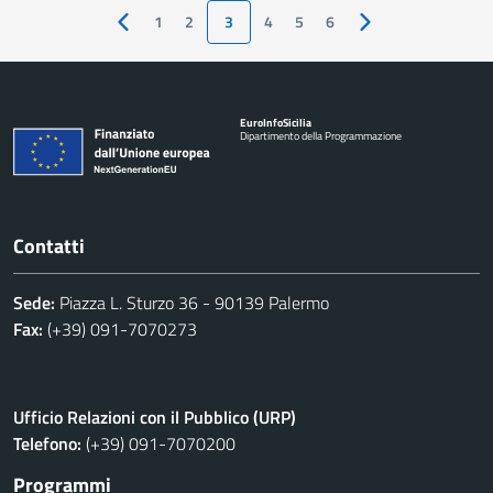
1
2
3
4
5
6
Pagina precedente
Pagina successiva
Euro
Info
Sicilia
Dipartimento della Programmazione
Contatti
Sede:
Piazza L. Sturzo 36 - 90139 Palermo
Fax:
(+39) 091-7070273
Ufficio Relazioni con il Pubblico (URP)
Telefono:
(+39) 091-7070200
Programmi