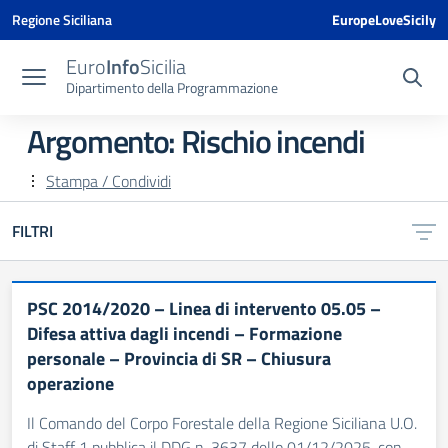
Vai ai contenuti
Vai al menu di navigazione
Vai al footer
Vai al banner delle Cookie Policy
Regione Siciliana
EuropeLoveSicily
Euro
Info
Sicilia
Dipartimento della Programmazione
Argomento: Rischio incendi
Stampa / Condividi
FILTRI
PSC 2014/2020 – Linea di intervento 05.05 –
Difesa attiva dagli incendi – Formazione
personale – Provincia di SR – Chiusura
operazione
Il Comando del Corpo Forestale della Regione Siciliana U.O.
di Staff 1 pubblica il DDG n. 3637 dello 01/12/2025, con