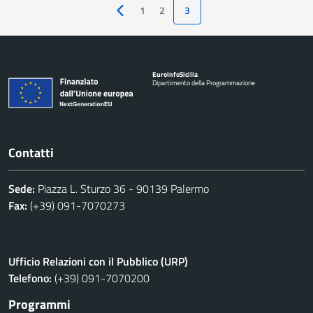
1
2
3
Pagina precedente
Euro
Info
Sicilia
Dipartimento della Programmazione
Contatti
Sede:
Piazza L. Sturzo 36 - 90139 Palermo
Fax:
(+39) 091-7070273
Ufficio Relazioni con il Pubblico (URP)
Telefono:
(+39) 091-7070200
Programmi