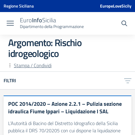
Vai ai contenuti
Vai al menu di navigazione
Vai al footer
Vai al banner delle Cookie Policy
Regione Siciliana
EuropeLoveSicily
Euro
Info
Sicilia
Dipartimento della Programmazione
Argomento: Rischio
idrogeologico
Stampa / Condividi
FILTRI
POC 2014/2020 – Azione 2.2.1 – Pulizia sezione
idraulica Fiume Ippari – Liquidazione I SAL
L’Autorità di Bacino del Distretto Idrografico della Sicilia
pubblica il DRS 70/20205 con cui dispone la liquidazione