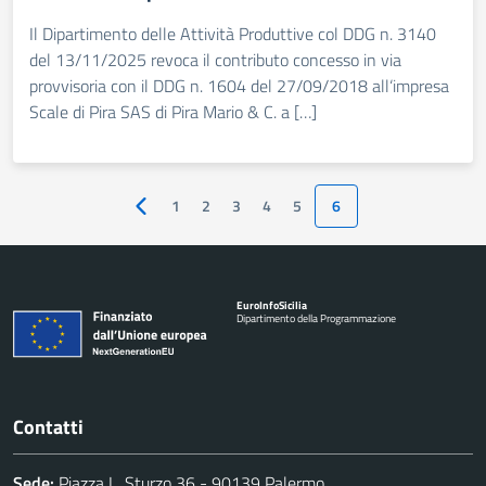
Il Dipartimento delle Attività Produttive col DDG n. 3140
del 13/11/2025 revoca il contributo concesso in via
provvisoria con il DDG n. 1604 del 27/09/2018 all‘impresa
Scale di Pira SAS di Pira Mario & C. a […]
1
2
3
4
5
6
Pagina precedente
Euro
Info
Sicilia
Dipartimento della Programmazione
Contatti
Sede:
Piazza L. Sturzo 36 - 90139 Palermo