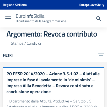
Vai ai contenuti
Vai al menu di navigazione
Vai al footer
Vai al banner delle Cookie Policy
Regione Siciliana
EuropeLoveSicily
Euro
Info
Sicilia
Dipartimento della Programmazione
Argomento: Revoca contributo
Stampa / Condividi
FILTRI
PO FESR 2014/2020 – Azione 3.5.1.02 – Aiuti alle
imprese in fase di avviamento in ‘de minimis’ –
Impresa Villa Benedetta – Revoca contributo e
conclusione operazione
Il Dipartimento delle Attività Produttive – Servizio 3.S
Artigianato e aiuti alle imprese pubblica il DDG n. 3398 del