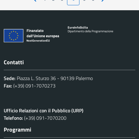
Pagina precedente
Pagina successiva
Euro
Info
Sicilia
Dipartimento della Programmazione
Contatti
Sede:
Piazza L. Sturzo 36 - 90139 Palermo
Fax:
(+39) 091-7070273
Ufficio Relazioni con il Pubblico (URP)
Telefono:
(+39) 091-7070200
Programmi