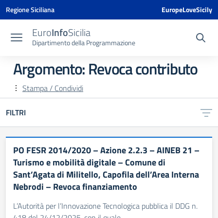
Vai ai contenuti
Vai al menu di navigazione
Vai al footer
Vai al banner delle Cookie Policy
Regione Siciliana
EuropeLoveSicily
Euro
Info
Sicilia
Dipartimento della Programmazione
Argomento: Revoca contributo
Stampa / Condividi
FILTRI
PO FESR 2014/2020 – Azione 2.2.3 – AINEB 21 –
Turismo e mobilità digitale – Comune di
Sant’Agata di Militello, Capofila dell’Area Interna
Nebrodi – Revoca finanziamento
L’Autorità per l’Innovazione Tecnologica pubblica il DDG n.
418 del 24/12/2025, con il quale