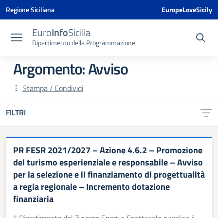
Vai ai contenuti
Vai al menu di navigazione
Vai al footer
Vai al banner delle Cookie Policy
Regione Siciliana
EuropeLoveSicily
Euro
Info
Sicilia
Dipartimento della Programmazione
Argomento: Avviso
Stampa / Condividi
FILTRI
PR FESR 2021/2027 – Azione 4.6.2 – Promozione
del turismo esperienziale e responsabile – Avviso
per la selezione e il finanziamento di progettualità
a regia regionale – Incremento dotazione
finanziaria