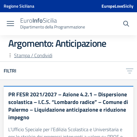
Vai ai contenuti
Vai al menu di navigazione
Vai al footer
Vai al banner delle Cookie Policy
Regione Siciliana
EuropeLoveSicily
Euro
Info
Sicilia
Dipartimento della Programmazione
Argomento: Anticipazione
Stampa / Condividi
FILTRI
PR FESR 2021/2027 – Azione 4.2.1 – Dispersione
scolastica – I.C.S. “Lombardo radice” – Comune di
Palermo – Liquidazione anticipazione e riduzione
impegno
L’Ufficio Speciale per l’Edilizia Scolastica e Universitaria e
per lo stralcio dei pregressi interventi a valere su PROF e