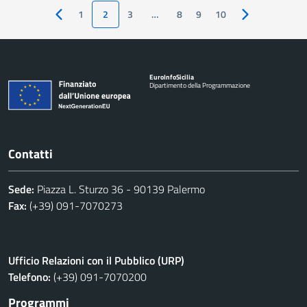
1
2
3
…
8
9
10
Pagina precedente
Pagina success
Euro
Info
Sicilia
Dipartimento della Programmazione
Contatti
Sede:
Piazza L. Sturzo 36 - 90139 Palermo
Fax:
(+39) 091-7070273
Ufficio Relazioni con il Pubblico (URP)
Telefono:
(+39) 091-7070200
Programmi