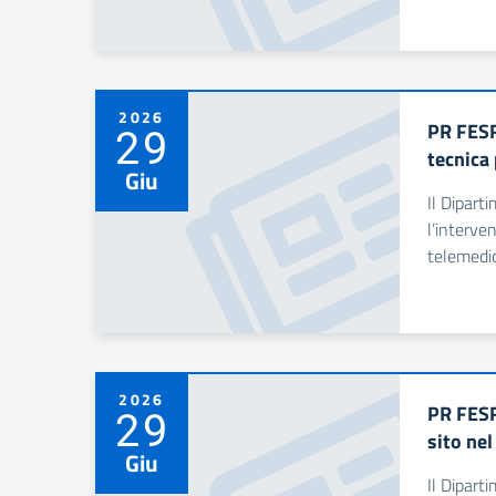
2026
PR FESR
29
tecnica 
Giu
Il Dipart
l’interve
telemedici
2026
PR FESR
29
sito ne
Giu
Il Dipart