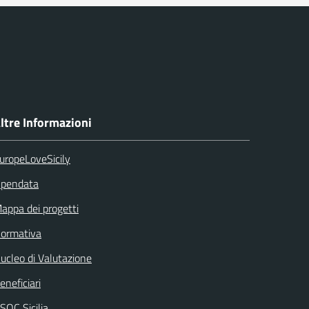
ltre Informazioni
uropeLoveSicily
pendata
appa dei progetti
ormativa
ucleo di Valutazione
eneficiari
SOC Sicilia