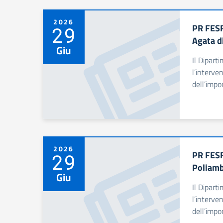
2026
PR FESR
29
Agata d
Giu
Il Dipart
l’interve
dell’impo
2026
PR FESR
29
Poliamb
Giu
Il Dipart
l’interve
dell’impo