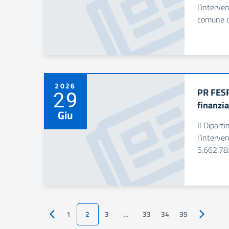
l’interve
comune di
2026
PR FESR
29
finanzi
Giu
Il Dipart
l’interve
5.662.783
1
2
3
…
33
34
35
Pagina precedente
Pagina s