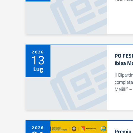
2026
PO FESR
13
Iblea Me
Lug
Il Dipart
completam
Melilli” 
2026
Premio g