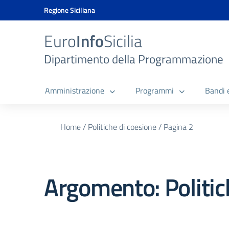
Vai ai contenuti
Vai al menu di navigazione
Vai al footer
Vai al banner delle Cookie Policy
Regione Siciliana
Euro
Info
Sicilia
Dipartimento della Programmazione
Amministrazione
Programmi
Bandi 
Home
/
Politiche di coesione
/
Pagina 2
Argomento:
Politi