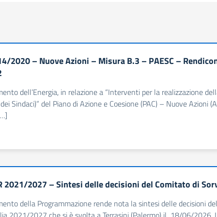
4/2020 – Nuove Azioni – Misura B.3 – PAESC – Rendiconta
2
imento dell’Energia, in relazione a “Interventi per la realizzazione d
dei Sindaci)” del Piano di Azione e Coesione (PAC) – Nuove Azioni (Al
[…]
 2021/2027 – Sintesi delle decisioni del Comitato di So
imento della Programmazione rende nota la sintesi delle decisioni de
lia 2021/2027 che si è svolta a Terrasini (Palermo) il 18/06/2026. I