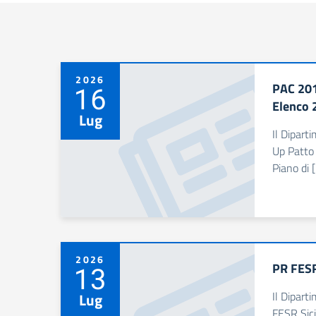
2026
PAC 201
16
Elenco 
Lug
Il Dipart
Up Patto 
Piano di 
2026
PR FESR
13
Il Dipart
Lug
FESR Sici