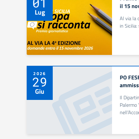
01
il 15 n
Lug
Al via la
in Sicili
2026
PO FESR
29
ammissi
Giu
Il Dipart
Palermo “
nell’Acc