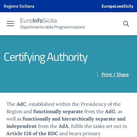
Vai ai contenuti
Vai al menu di navigazione
Vai al footer
Vai al banner delle Cookie Policy
Regione Siciliana
EuropeLoveSicily
Euro
Info
Sicilia
Dipartimento della Programmazione
Certifying Authority
Print / Share
The
AdC
, established within the Presidency of the
Region and
functionally separate
from the
AdG
, as
well as
functionally and hierarchically separate and
independent
from the
AdA
, fulfils the tasks set out in
Article 126 of the RDC
and bears primary