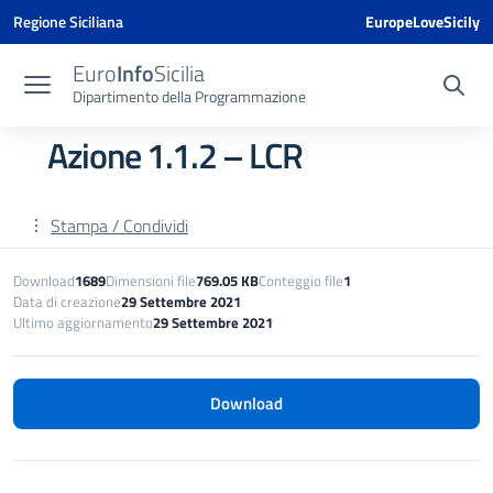
Vai ai contenuti
Vai al menu di navigazione
Vai al footer
Vai al banner delle Cookie Policy
Regione Siciliana
EuropeLoveSicily
Euro
Info
Sicilia
Dipartimento della Programmazione
Azione 1.1.2 – LCR
Stampa / Condividi
Download
1689
Dimensioni file
769.05 KB
Conteggio file
1
Data di creazione
29 Settembre 2021
Ultimo aggiornamento
29 Settembre 2021
Download