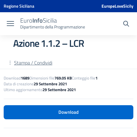
Vai ai contenuti
Vai al menu di navigazione
Vai al footer
Vai al banner delle Cookie Policy
Regione Siciliana
EuropeLoveSicily
Euro
Info
Sicilia
Dipartimento della Programmazione
Azione 1.1.2 – LCR
Stampa / Condividi
Download
1689
Dimensioni file
769.05 KB
Conteggio file
1
Data di creazione
29 Settembre 2021
Ultimo aggiornamento
29 Settembre 2021
Download