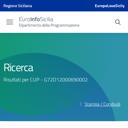
Vai ai contenuti
Vai al menu di navigazione
Vai al footer
Vai al banner delle Cookie Policy
Regione Siciliana
EuropeLoveSicily
Euro
Info
Sicilia
Dipartimento della Programmazione
Ricerca
Risultati per CUP - G72D12000690002
Stampa / Condividi