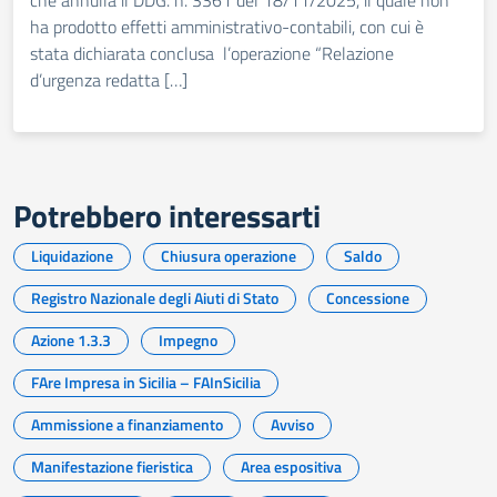
che annulla il DDG. n. 3361 del 18/11/2025, il quale non
ha prodotto effetti amministrativo-contabili, con cui è
stata dichiarata conclusa l’operazione “Relazione
d’urgenza redatta […]
Potrebbero interessarti
Liquidazione
Chiusura operazione
Saldo
Registro Nazionale degli Aiuti di Stato
Concessione
Azione 1.3.3
Impegno
FAre Impresa in Sicilia – FAInSicilia
Ammissione a finanziamento
Avviso
Manifestazione fieristica
Area espositiva