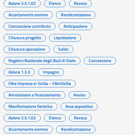
Azione 3.5.1.02
Elenco
Revoca
Accertamento somme
Rendicontazione
Concessione contributo
Anticipazione
Chiusura progetto
Liquidazione
Chiusura operazione
Saldo
Registro Nazionale degli Aiuti di Stato
Concessione
Azione 1.3.3
Impegno
FAre Impresa in Sicilia – FAInSicilia
Ammissione a finanziamento
Avviso
Manifestazione fieristica
Area espositiva
Azione 3.5.1.02
Elenco
Revoca
Accertamento somme
Rendicontazione