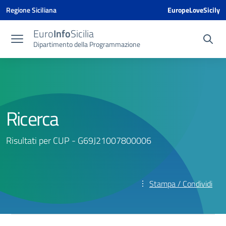
Vai ai contenuti
Vai al menu di navigazione
Vai al footer
Vai al banner delle Cookie Policy
Regione Siciliana
EuropeLoveSicily
Euro
Info
Sicilia
Dipartimento della Programmazione
Ricerca
Risultati per CUP - G69J21007800006
Stampa / Condividi