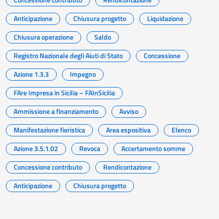
Anticipazione
Chiusura progetto
Liquidazione
Chiusura operazione
Saldo
Registro Nazionale degli Aiuti di Stato
Concessione
Azione 1.3.3
Impegno
FAre Impresa in Sicilia – FAInSicilia
Ammissione a finanziamento
Avviso
Manifestazione fieristica
Area espositiva
Elenco
Azione 3.5.1.02
Revoca
Accertamento somme
Concessione contributo
Rendicontazione
Anticipazione
Chiusura progetto