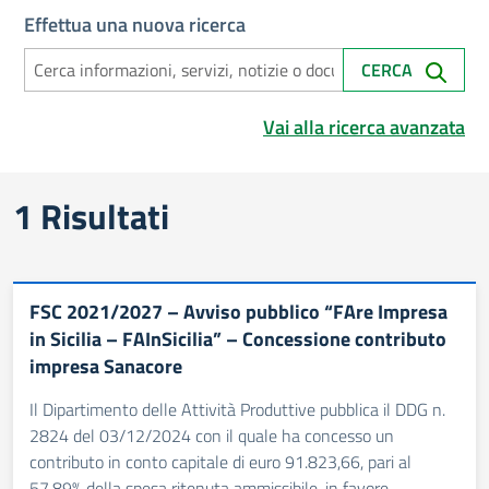
Effettua una nuova ricerca
CERCA
Vai alla ricerca avanzata
Risultati di ricerca
1 Risultati
FSC 2021/2027 – Avviso pubblico “FAre Impresa
in Sicilia – FAInSicilia” – Concessione contributo
impresa Sanacore
Il Dipartimento delle Attività Produttive pubblica il DDG n.
2824 del 03/12/2024 con il quale ha concesso un
contributo in conto capitale di euro 91.823,66, pari al
57,89% della spesa ritenuta ammissibile, in favore