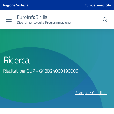
Vai ai contenuti
Vai al menu di navigazione
Vai al footer
Vai al banner delle Cookie Policy
Regione Siciliana
EuropeLoveSicily
Euro
Info
Sicilia
Dipartimento della Programmazione
Ricerca
Risultati per CUP - G48D24000190006
Stampa / Condividi