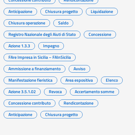
Anticipazione
Chiusura progetto
Liquidazione
Chiusura operazione
Saldo
Registro Nazionale degli Aiuti di Stato
Concessione
Azione 1.3.3
Impegno
FAre Impresa in Sicilia – FAInSicilia
Ammissione a finanziamento
Avviso
Manifestazione fieristica
Area espositiva
Elenco
Azione 3.5.1.02
Revoca
Accertamento somme
Concessione contributo
Rendicontazione
Anticipazione
Chiusura progetto