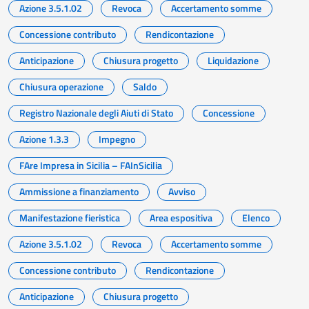
Azione 3.5.1.02
Revoca
Accertamento somme
Concessione contributo
Rendicontazione
Anticipazione
Chiusura progetto
Liquidazione
Chiusura operazione
Saldo
Registro Nazionale degli Aiuti di Stato
Concessione
Azione 1.3.3
Impegno
FAre Impresa in Sicilia – FAInSicilia
Ammissione a finanziamento
Avviso
Manifestazione fieristica
Area espositiva
Elenco
Azione 3.5.1.02
Revoca
Accertamento somme
Concessione contributo
Rendicontazione
Anticipazione
Chiusura progetto