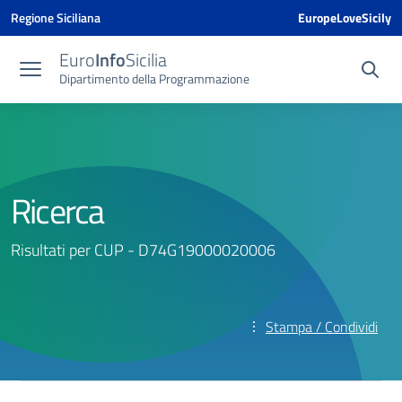
Vai ai contenuti
Vai al menu di navigazione
Vai al footer
Vai al banner delle Cookie Policy
Regione Siciliana
EuropeLoveSicily
Euro
Info
Sicilia
Dipartimento della Programmazione
Ricerca
Risultati per CUP - D74G19000020006
Stampa / Condividi