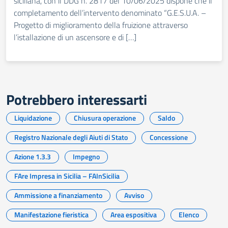
siciliana, con il DDG n. 2817 del 10/06/2025 dispone che il
completamento dell’intervento denominato “G.E.S.U.A. –
Progetto di miglioramento della fruizione attraverso
l’istallazione di un ascensore e di […]
Potrebbero interessarti
Liquidazione
Chiusura operazione
Saldo
Registro Nazionale degli Aiuti di Stato
Concessione
Azione 1.3.3
Impegno
FAre Impresa in Sicilia – FAInSicilia
Ammissione a finanziamento
Avviso
Manifestazione fieristica
Area espositiva
Elenco