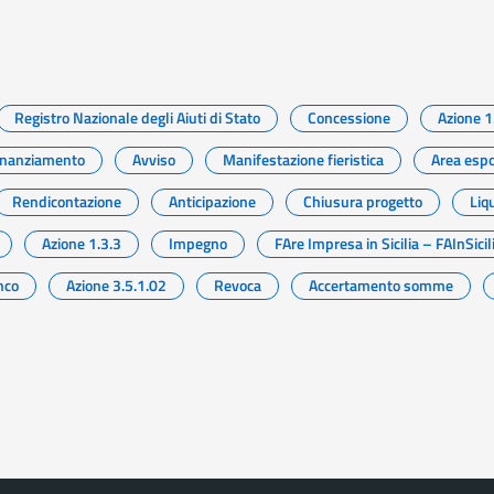
Registro Nazionale degli Aiuti di Stato
Concessione
Azione 1
inanziamento
Avviso
Manifestazione fieristica
Area espo
Rendicontazione
Anticipazione
Chiusura progetto
Liq
Azione 1.3.3
Impegno
FAre Impresa in Sicilia – FAInSicil
nco
Azione 3.5.1.02
Revoca
Accertamento somme