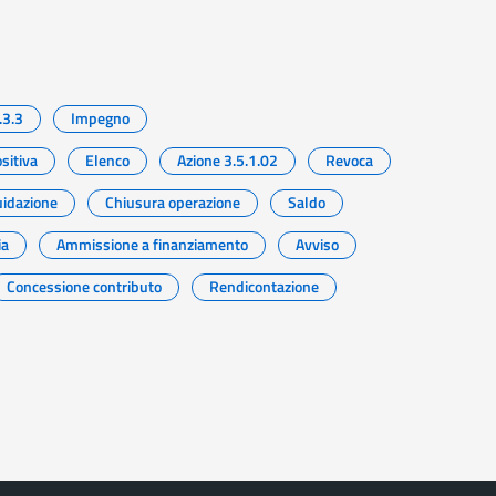
.3.3
Impegno
sitiva
Elenco
Azione 3.5.1.02
Revoca
uidazione
Chiusura operazione
Saldo
ia
Ammissione a finanziamento
Avviso
Concessione contributo
Rendicontazione