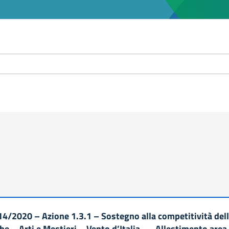
4/2020 – Azione 1.3.1 – Sostegno alla competitività dell
che – Arti e Mestieri – Vento d’Italia –– Allestimento are