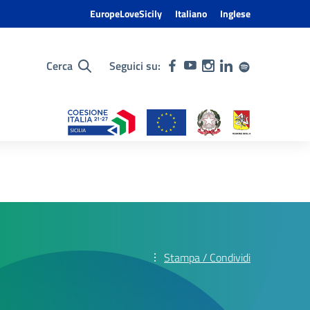
EuropeLoveSicily
Italiano
Inglese
Cerca
Seguici su:
Stampa / Condividi