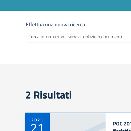
Effettua una nuova ricerca
Risultati di ricerca
2 Risultati
2025
POC 201
21
fieristi