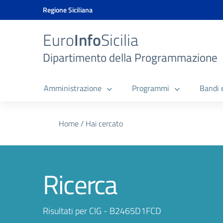
Vai ai contenuti
Vai al menu di navigazione
Vai al footer
Vai al banner delle Cookie Policy
Regione Siciliana
Euro
Info
Sicilia
Dipartimento della Programmazione
Amministrazione
Programmi
Bandi 
Home
/
Hai cercato
Ricerca
Risultati per CIG - B2465D1FCD