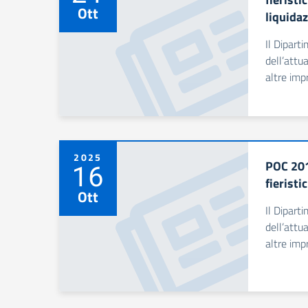
Ott
liquida
Il Dipart
dell’attu
altre imp
2025
POC 201
16
fierist
Ott
Il Dipart
dell’attu
altre imp