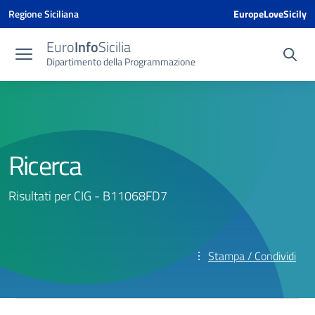
Vai ai contenuti
Vai al menu di navigazione
Vai al footer
Vai al banner delle Cookie Policy
Regione Siciliana
EuropeLoveSicily
Euro
Info
Sicilia
Dipartimento della Programmazione
Ricerca
Risultati per CIG - B11068FD7
Stampa / Condividi