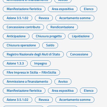
Manifestazione fieristica
Area espositiva
Elenco
Azione 3.5.1.02
Revoca
Accertamento somme
Concessione contributo
Rendicontazione
Anticipazione
Chiusura progetto
Liquidazione
Chiusura operazione
Saldo
Registro Nazionale degli Aiuti di Stato
Concessione
Azione 1.3.3
Impegno
FAre Impresa in Sicilia – FAInSicilia
Ammissione a finanziamento
Avviso
Manifestazione fieristica
Area espositiva
Elenco
Azione 3.5.1.02
Revoca
Accertamento somme